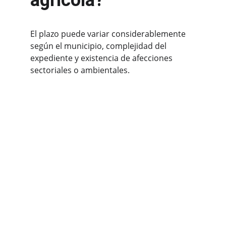
agrícola?
El plazo puede variar considerablemente 
según el municipio, complejidad del 
expediente y existencia de afecciones 
sectoriales o ambientales.
COMPROMISO
INNOVACIÓN
EXPERIENCIA
Proyectos Agrícolas y Ganaderos
Proyectos Arquitectura innovadores
Certificados Energéticos
CONTACTO